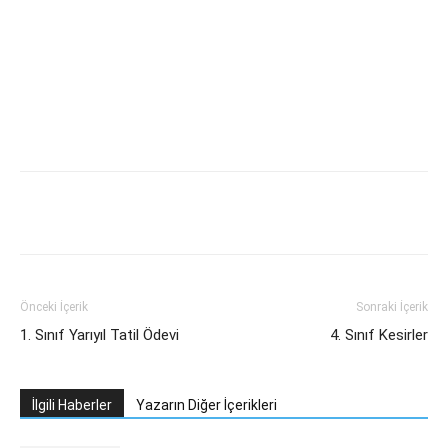
Önceki İçerik
Sonraki İçerik
1. Sınıf Yarıyıl Tatil Ödevi
4. Sınıf Kesirler
İlgili Haberler
Yazarın Diğer İçerikleri