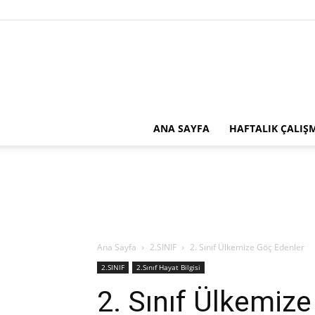
ANA SAYFA
HAFTALIK ÇALIŞ
Ana Sayfa
2.SINIF
2. Sınıf Ülkemize Göç Edenler
2.SINIF
2.Sınıf Hayat Bilgisi
2. Sınıf Ülkemiz