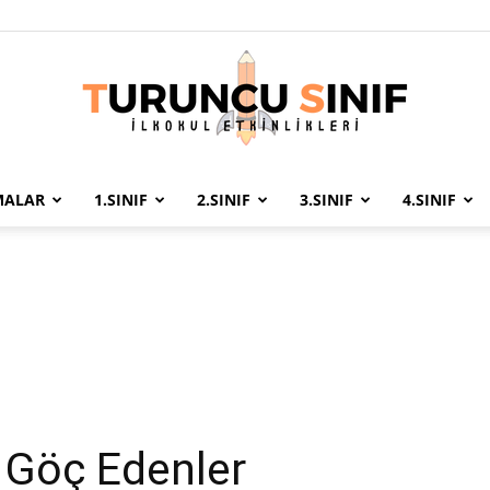
MALAR
1.SINIF
2.SINIF
3.SINIF
4.SINIF
Turuncu
Sınıf
e Göç Edenler