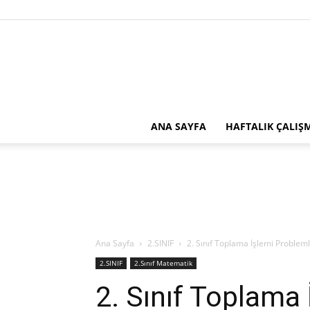
ANA SAYFA
HAFTALIK ÇALIŞ
Ana Sayfa
2.SINIF
2. Sınıf Toplama İşlemi Probleml
2.SINIF
2.Sınıf Matematik
2. Sınıf Toplama 