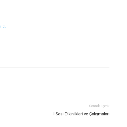
nız.
Sonraki İçerik
I Sesi Etkinlikleri ve Çalışmaları