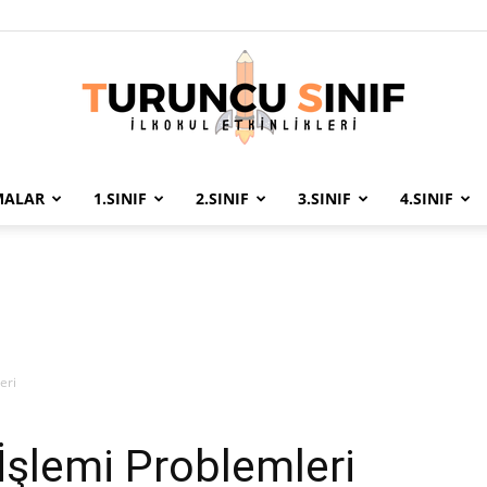
MALAR
1.SINIF
2.SINIF
3.SINIF
4.SINIF
Turuncu
Sınıf
eri
İşlemi Problemleri