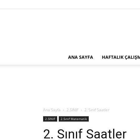
ANA SAYFA
HAFTALIK ÇALIŞ
Ana Sayfa
2.SINIF
2. Sınıf Saatler
2.SINIF
2.Sınıf Matematik
2. Sınıf Saatler