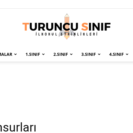
MALAR
1.SINIF
2.SINIF
3.SINIF
4.SINIF
Turuncu
Sınıf
nsurları