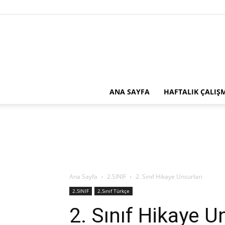
ANA SAYFA
HAFTALIK ÇALIŞ
Ana Sayfa
2.SINIF
2. Sınıf Hikaye Unsurları
2.SINIF
2.Sınıf Türkçe
2. Sınıf Hikaye U