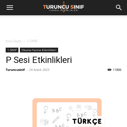
Ana Sayfa
1.SINIF
1.SINIF
Okuma-Yazma Etkinlikleri
P Sesi Etkinlikleri
Turuncusinif
-
24 Aralık 2023
11806