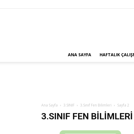
ANA SAYFA
HAFTALIK ÇALI
Ana Sayfa
3.SINIF
3.Sınıf Fen Bilimleri
Sayfa 2
3.SINIF FEN BILIMLERI