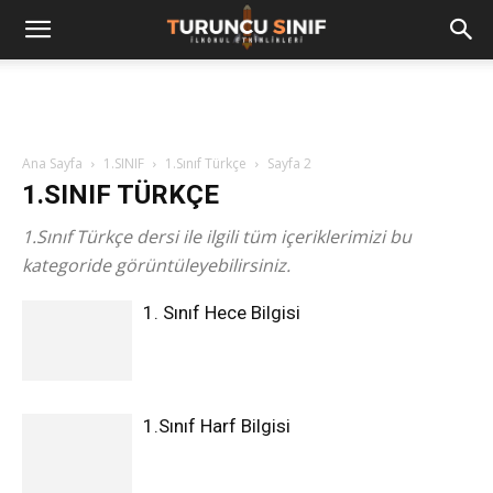
Ana Sayfa
1.SINIF
1.Sınıf Türkçe
Sayfa 2
1.SINIF TÜRKÇE
1.Sınıf Türkçe dersi ile ilgili tüm içeriklerimizi bu
kategoride görüntüleyebilirsiniz.
1. Sınıf Hece Bilgisi
1.Sınıf Harf Bilgisi