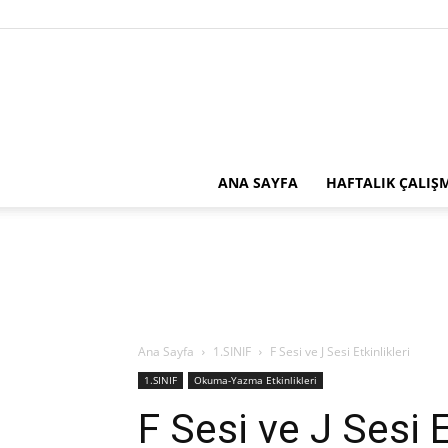
ANA SAYFA
HAFTALIK ÇALIŞ
Ana Sayfa
1.SINIF
F Sesi ve J Sesi Etkinlikleri
1.SINIF
Okuma-Yazma Etkinlikleri
F Sesi ve J Sesi E