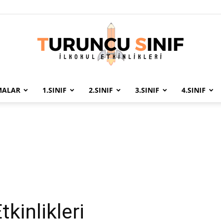
MALAR
1.SINIF
2.SINIF
3.SINIF
4.SINIF
Turuncu
Sınıf
tkinlikleri