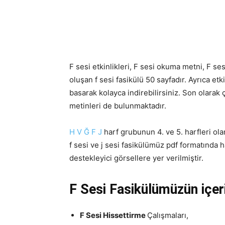
F sesi etkinlikleri, F sesi okuma metni, F se
oluşan f sesi fasikülü 50 sayfadır. Ayrıca et
basarak kolayca indirebilirsiniz. Son olarak 
metinleri de bulunmaktadır.
H
V
Ğ
F J
harf grubunun 4. ve 5. harfleri olan
f sesi ve j sesi fasikülümüz pdf formatında 
destekleyici görsellere yer verilmiştir.
F Sesi Fasikülümüzün içeri
F Sesi Hissettirme
Çalışmaları,