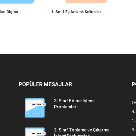
ıları Ölçme
1. Sınıf Eş Anlamlı Kelimeler
POPÜLER MESAJLAR
P
3. Sınıf Bölme İşlemi
H
Problemleri
4.
1.
3.
2. Sınıf Toplama ve Çıkarma
İşlemi Problemleri