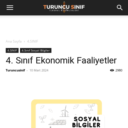
Ana Sayfa
4.SINIF
4.SINIF
4.Sınıf Sosyal Bilgiler
4. Sınıf Ekonomik Faaliyetler
Turuncusinif
-
10 Mart 2024
2980