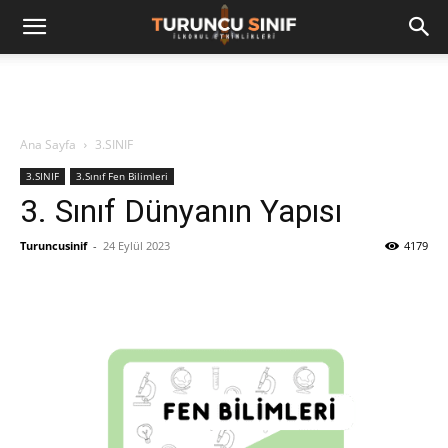
Ana Sayfa
3.SINIF
3.SINIF
3.Sınıf Fen Bilimleri
3. Sınıf Dünyanın Yapısı
Turuncusinif
-
24 Eylül 2023
4179