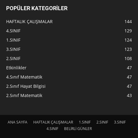
POPÜLER KATEGORİLER
HAFTALIK ÇALIŞMALAR
144
4.SINIF
129
1.SINIF
124
3.SINIF
123
2.SINIF
108
Etkinlikler
47
4.Sınıf Matematik
47
2.Sınıf Hayat Bilgisi
47
2.Sınıf Matematik
43
ANA SAYFA
HAFTALIK ÇALIŞMALAR
1.SINIF
2.SINIF
3.SINIF
4.SINIF
BELİRLİ GÜNLER