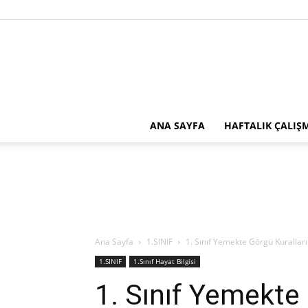
ANA SAYFA
HAFTALIK ÇALIŞ
Ana Sayfa
1.SINIF
1. Sınıf Yemekte Görgü Kuralları
1.SINIF
1.Sınıf Hayat Bilgisi
1. Sınıf Yemekte 