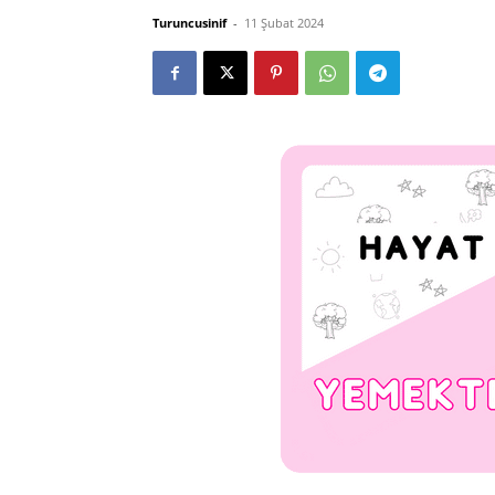
Turuncusinif
-
11 Şubat 2024