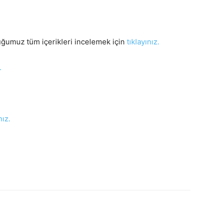
lduğumuz tüm içerikleri incelemek için
tıklayınız.
.
nız.