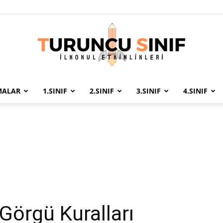
MALAR
1.SINIF
2.SINIF
3.SINIF
4.SINIF
Turuncu
Sınıf
Görgü Kuralları