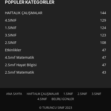
POPÜLER KATEGORİLER
HAFTALIK ÇALIŞMALAR
144
4.SINIF
129
1.SINIF
124
3.SINIF
123
2.SINIF
108
Etkinlikler
47
4.Sınıf Matematik
47
2.Sınıf Hayat Bilgisi
47
2.Sınıf Matematik
43
ANA SAYFA
HAFTALIK ÇALIŞMALAR
1.SINIF
2.SINIF
3.SINIF
4.SINIF
BELİRLİ GÜNLER
© TURUNCU SINIF 2023