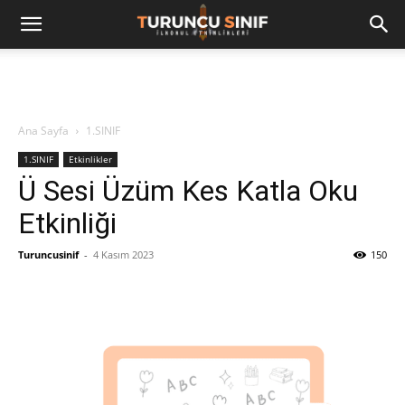
Ana Sayfa
1.SINIF
1.SINIF
Etkinlikler
Ü Sesi Üzüm Kes Katla Oku
Etkinliği
Turuncusinif
-
4 Kasım 2023
150