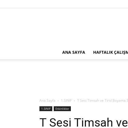
ANA SAYFA
HAFTALIK ÇALIŞ
Ana Sayfa
1.SINIF
T Sesi Timsah ve Tırtıl Boyama 
1.SINIF
Etkinlikler
T Sesi Timsah ve