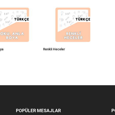
oya
Renkli Heceler
POPÜLER MESAJLAR
P