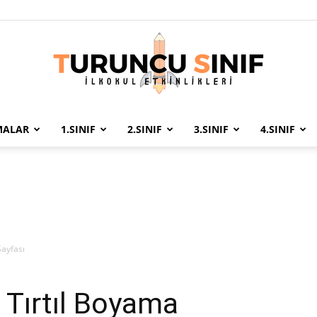
MALAR
1.SINIF
2.SINIF
3.SINIF
4.SINIF
Turuncu
Sınıf
Sayfası
 Tırtıl Boyama