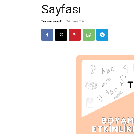
Sayfası
Turuncusinif
-
29 Ekim 2023