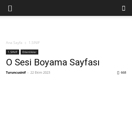
Ana Sayfa
1.SINIF
1.SINIF
Etkinlikler
O Sesi Boyama Sayfası
Turuncusinif
-
22 Ekim 2023
668