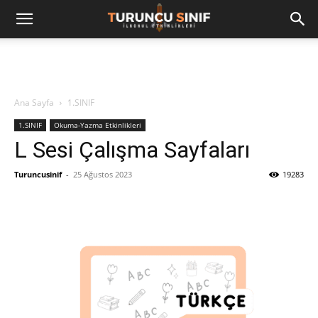
Ana Sayfa
1.SINIF
1.SINIF
Okuma-Yazma Etkinlikleri
L Sesi Çalışma Sayfaları
Turuncusinif
-
25 Ağustos 2023
19283