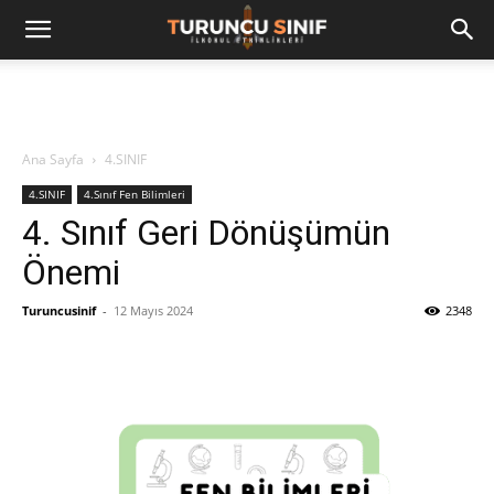
Ana Sayfa
4.SINIF
4.SINIF
4.Sınıf Fen Bilimleri
4. Sınıf Geri Dönüşümün
Önemi
Turuncusinif
-
12 Mayıs 2024
2348