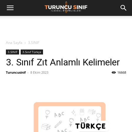
Ana Sayfa
3.SINIF
3.SINIF
3.Sınıf Türkçe
3. Sınıf Zıt Anlamlı Kelimeler
Turuncusinif
-
8 Ekim 2023
16668