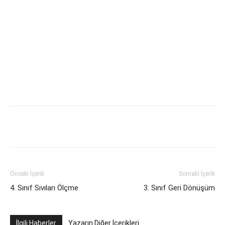
Önceki İçerik
Sonraki İçerik
4. Sınıf Sıvıları Ölçme
3. Sınıf Geri Dönüşüm
İlgili Haberler
Yazarın Diğer İçerikleri