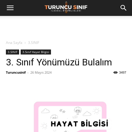
Ana Sayfa
3.SINIF
3.SINIF
3.Sınıf Hayat Bilgisi
3. Sınıf Yönümüzü Bulalım
Turuncusinif
-
26 Mayıs 2024
3497