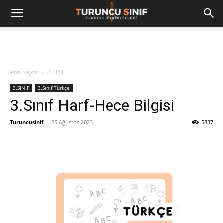
Ana Sayfa
3.SINIF
3.SINIF
3.Sınıf Türkçe
3.Sınıf Harf-Hece Bilgisi
Turuncusinif
-
25 Ağustos 2023
5837