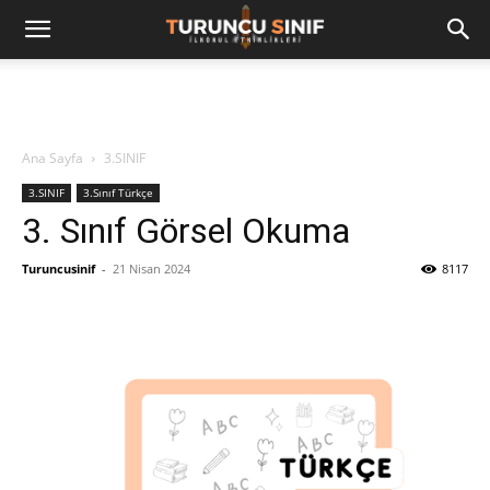
Ana Sayfa
3.SINIF
3.SINIF
3.Sınıf Türkçe
3. Sınıf Görsel Okuma
Turuncusinif
-
21 Nisan 2024
8117