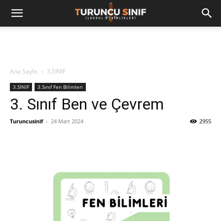
Ana Sayfa
3.SINIF
3.SINIF
3.Sınıf Fen Bilimleri
3. Sınıf Ben ve Çevrem
Turuncusinif
-
24 Mart 2024
2955