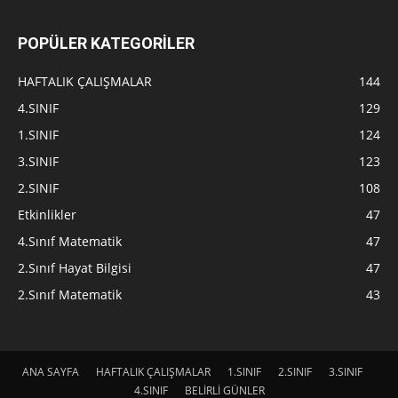
POPÜLER KATEGORİLER
HAFTALIK ÇALIŞMALAR
144
4.SINIF
129
1.SINIF
124
3.SINIF
123
2.SINIF
108
Etkinlikler
47
4.Sınıf Matematik
47
2.Sınıf Hayat Bilgisi
47
2.Sınıf Matematik
43
ANA SAYFA
HAFTALIK ÇALIŞMALAR
1.SINIF
2.SINIF
3.SINIF
4.SINIF
BELİRLİ GÜNLER